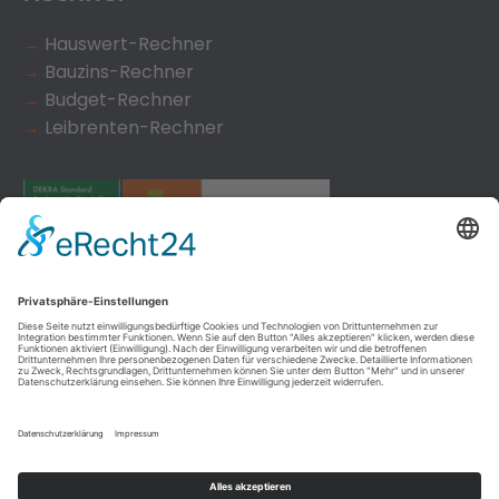
→
Hauswert-Rechner
→
Bauzins-Rechner
→
Budget-Rechner
→
Leibrenten-Rechner
Kundenbewertungen und Erfahrungen zu
immobilienmakler & projektentwicklung hardy fuß
SEHR GUT
100%
Empfehlungen auf
ProvenExpert.com
4,93 / 5,00
32
43