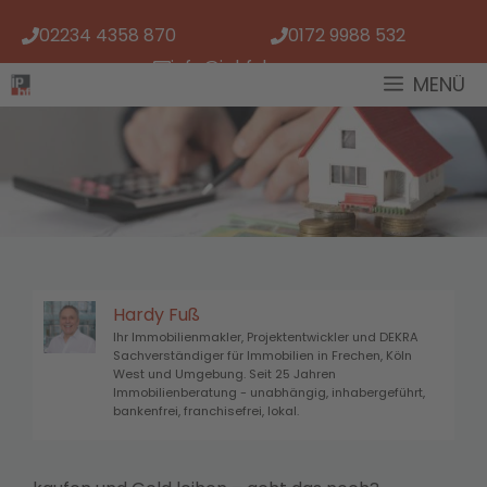
Zum
02234 4358 870
0172 9988 532
Inhalt
springen
info@iphf.de
MENÜ
Hardy Fuß
Ihr Immobilienmakler, Projektentwickler und DEKRA
Sachverständiger für Immobilien in Frechen, Köln
West und Umgebung. Seit 25 Jahren
Immobilienberatung - unabhängig, inhabergeführt,
bankenfrei, franchisefrei, lokal.