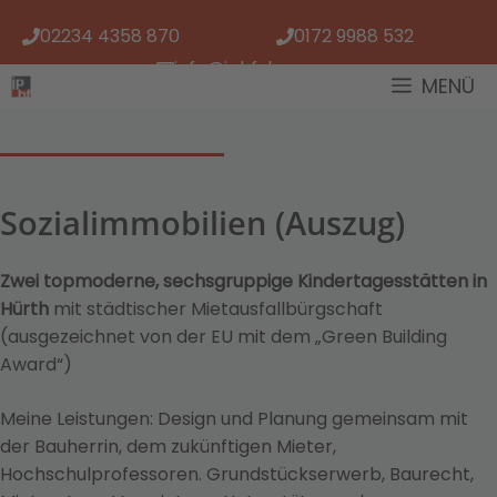
Zum
02234 4358 870
0172 9988 532
Inhalt
springen
info@iphf.de
MENÜ
Sozialimmobilien (Auszug)
Zwei topmoderne, sechsgruppige Kindertagesstätten in
Hürth
mit städtischer Mietausfallbürgschaft
(ausgezeichnet von der EU mit dem „Green Building
Award“)
Meine Leistungen: Design und Planung gemeinsam mit
der Bauherrin, dem zukünftigen Mieter,
Hochschulprofessoren. Grundstückserwerb, Baurecht,