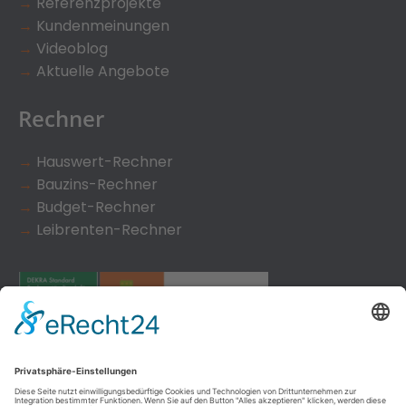
→
Referenzprojekte
→
Kundenmeinungen
→
Videoblog
→
Aktuelle Angebote
Rechner
→
Hauswert-Rechner
→
Bauzins-Rechner
→
Budget-Rechner
→
Leibrenten-Rechner
Kundenbewertungen und Erfahrungen zu
immobilienmakler & projektentwicklung hardy fuß