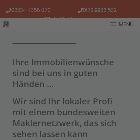
Zum
02234 4358 870
0172 9988 532
Inhalt
springen
info@iphf.de
MENÜ
Ihre Immobilienwünsche
sind bei uns in guten
Händen …
Wir sind Ihr lokaler Profi
mit einem bundesweiten
Maklernetzwerk, das sich
sehen lassen kann