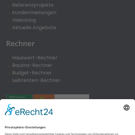
→
Referenzprojekte
→
Kundenmeinungen
→
Videoblog
→
Aktuelle Angebote
Rechner
→
Hauswert-Rechner
→
Bauzins-Rechner
→
Budget-Rechner
→
Leibrenten-Rechner
Kundenbewertungen und Erfahrungen zu