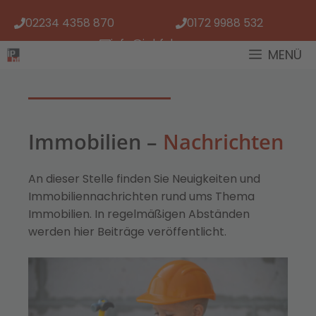
Zum
02234 4358 870
0172 9988 532
Inhalt
springen
info@iphf.de
MENÜ
Immobilien –
Nachrichten
An dieser Stelle finden Sie Neuigkeiten und
Immobiliennachrichten rund ums Thema
Immobilien. In regelmäßigen Abständen
werden hier Beiträge veröffentlicht.